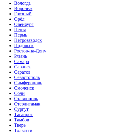
Вологда
Воронеж
Грозный
Орёл
Оренбург
Пенза
Пермь
Петрозаводск
Подольск
Ростов-на-Дону
Рязань
Самара
Саранск
Саратов
Севастополь
Симферополь
Смоленск
Сочи
Ставрополь
Стерлитамак
Сургут
Таганрог
Тамбов
Тверь
Тольятти