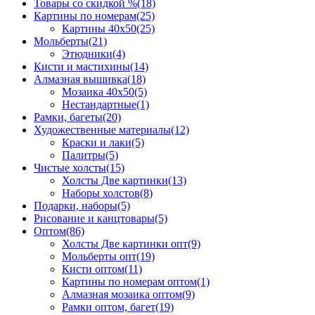
Товары со скидкой %
(18)
Картины по номерам
(25)
Картины 40x50
(25)
Мольберты
(21)
Этюдники
(4)
Кисти и мастихины
(14)
Алмазная вышивка
(18)
Мозаика 40x50
(5)
Нестандартные
(1)
Рамки, багеты
(20)
Художественные материалы
(12)
Краски и лаки
(5)
Палитры
(5)
Чистые холсты
(15)
Холсты Две картинки
(13)
Наборы холстов
(8)
Подарки, наборы
(5)
Рисование и канцтовары
(5)
Оптом
(86)
Холсты Две картинки опт
(9)
Мольберты опт
(19)
Кисти оптом
(11)
Картины по номерам оптом
(1)
Алмазная мозаика оптом
(9)
Рамки оптом, багет
(19)