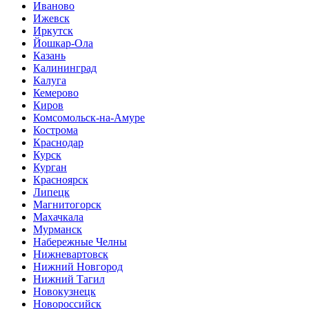
Иваново
Ижевск
Иркутск
Йошкар-Ола
Казань
Калининград
Калуга
Кемерово
Киров
Комсомольск-на-Амуре
Кострома
Краснодар
Курск
Курган
Красноярск
Липецк
Магнитогорск
Махачкала
Мурманск
Набережные Челны
Нижневартовск
Нижний Новгород
Нижний Тагил
Новокузнецк
Новороссийск