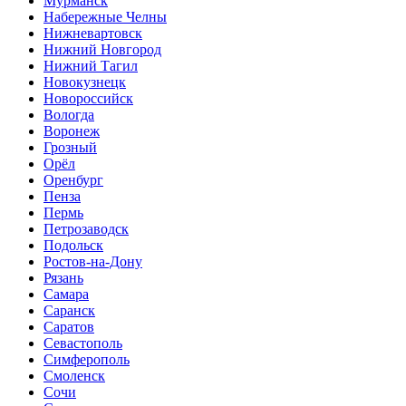
Мурманск
Набережные Челны
Нижневартовск
Нижний Новгород
Нижний Тагил
Новокузнецк
Новороссийск
Вологда
Воронеж
Грозный
Орёл
Оренбург
Пенза
Пермь
Петрозаводск
Подольск
Ростов-на-Дону
Рязань
Самара
Саранск
Саратов
Севастополь
Симферополь
Смоленск
Сочи