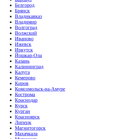
Белгород
Брянск
Владикавказ
Владимир
Волгоград
Волжский
Иваново
Ижевск
Иркутск
Йошкар-Ола
Казань
Калининград
Калуга
Кемерово
Киров
Комсомольск-на-Амуре
Кострома
Краснодар
Курск
Курган
Красноярск
Липецк
Магнитогорск
Махачкала