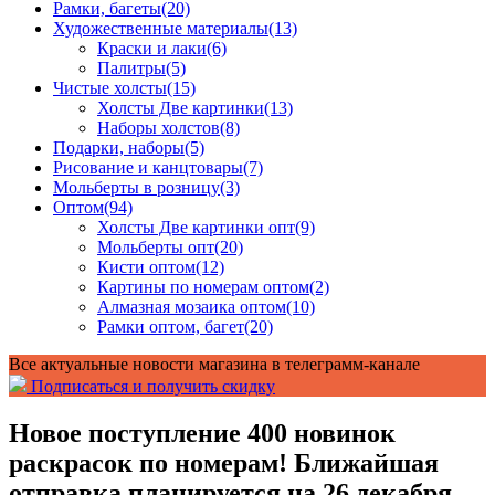
Рамки, багеты
(20)
Художественные материалы
(13)
Краски и лаки
(6)
Палитры
(5)
Чистые холсты
(15)
Холсты Две картинки
(13)
Наборы холстов
(8)
Подарки, наборы
(5)
Рисование и канцтовары
(7)
Мольберты в розницу
(3)
Оптом
(94)
Холсты Две картинки опт
(9)
Мольберты опт
(20)
Кисти оптом
(12)
Картины по номерам оптом
(2)
Алмазная мозаика оптом
(10)
Рамки оптом, багет
(20)
Все актуальные новости магазина в телеграмм-канале
Подписаться и получить скидку
Новое поступление 400 новинок
раскрасок по номерам! Ближайшая
отправка планируется на 26 декабря