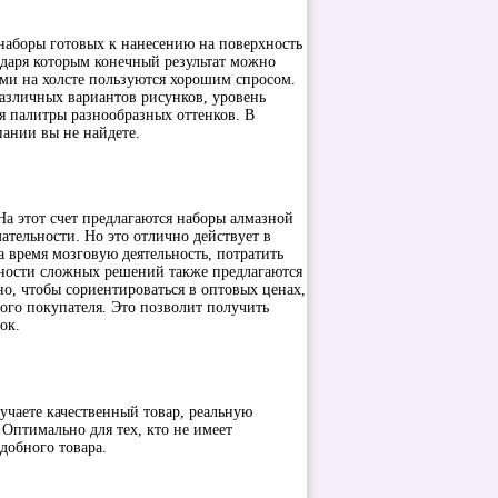
 наборы готовых к нанесению на поверхность
одаря которым конечный результат можно
ами на холсте пользуются хорошим спросом.
различных вариантов рисунков, уровень
я палитры разнообразных оттенков. В
ании вы не найдете.
этот счет предлагаются наборы алмазной
тельности. Но это отлично действует в
а время мозговую деятельность, потратить
идности сложных решений также предлагаются
о, чтобы сориентироваться в оптовых ценах,
ого покупателя. Это позволит получить
ок.
те качественный товар, реальную
Оптимально для тех, кто не имеет
одобного товара.