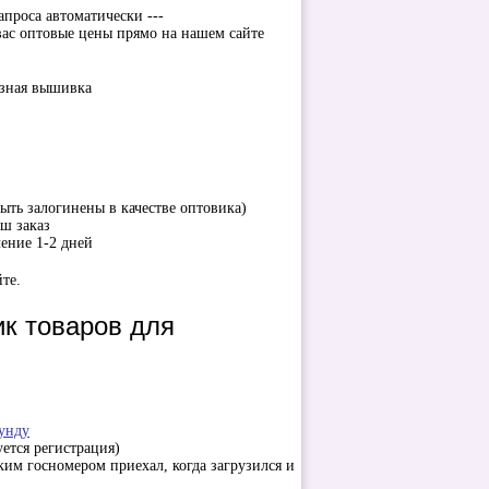
апроса автоматически ---
вас оптовые цены прямо на нашем сайте
ыть залогинены в качестве оптовика)
аш заказ
чение 1-2 дней
те.
к товаров для
кунду
уется регистрация)
ким госномером приехал, когда загрузился и