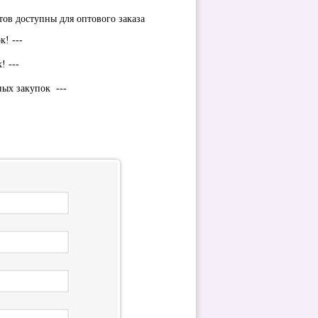
тов доступны для оптового заказа
к! ---
! ---
ных закупок ---