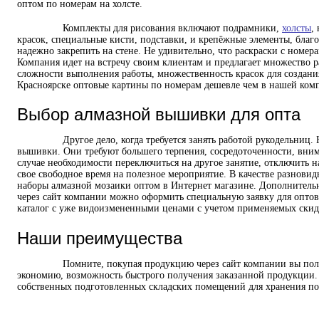
оптом по номерам на холсте.
Комплекты для рисования включают подрамники,
холсты
,
красок, специальные кисти, подставки, и крепёжные элементы, благ
надежно закрепить на стене. Не удивительно, что раскраски с номер
Компания идет на встречу своим клиентам и предлагает множество 
сложности выполнения работы, множественность красок для создани
Красноярске оптовые картины по номерам дешевле чем в нашей комп
Выбор алмазной вышивки для опта
Другое дело, когда требуется занять работой рукодельниц. На 
вышивки. Они требуют большего терпения, сосредоточенности, внима
случае необходимости переключиться на другое занятие, отключить н
свое свободное время на полезное мероприятие. В качестве разнов
наборы алмазной мозаики оптом в Интернет магазине. Дополнительн
через сайт компании можно оформить специальную заявку для оптов
каталог с уже видоизмененными ценами с учетом применяемых скид
Наши преимущества
Помните, покупая продукцию через сайт компании вы получае
экономию, возможность быстрого получения заказанной продукции. 
собственных подготовленных складских помещений для хранения п