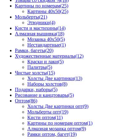
Товары со скидкой %
(18)
Картины по номерам
(25)
Картины 40x50
(25)
Мольберты
(21)
Этюдники
(4)
Кисти и мастихины
(14)
Алмазная вышивка
(18)
Мозаика 40x50
(5)
Нестандартные
(1)
Рамки, багеты
(20)
Художественные материалы
(12)
Краски и лаки
(5)
Палитры
(5)
Чистые холсты
(15)
Холсты Две картинки
(13)
Наборы холстов
(8)
Подарки, наборы
(5)
Рисование и канцтовары
(5)
Оптом
(86)
Холсты Две картинки опт
(9)
Мольберты опт
(19)
Кисти оптом
(11)
Картины по номерам оптом
(1)
Алмазная мозаика оптом
(9)
Рамки оптом, багет
(19)