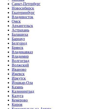
Санкт-Петербург
Новосибирск
Екатеринбург
Владивосток
Омск
Архангельск
Астрахань
Балашиха
Барнаул
Белгород
Брянск
Владикавказ
Владимир
Волгоград
Волжский
Иваново
Ижевск
Иркутск
Йошкар-Ола
Казань
Калининград
Калуга
Кемерово
Киров
Комсомольск-на-Амуре