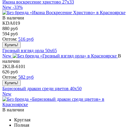
Икона воскресение христово 27x33
New
-33%
В наличии
KDA019
880 руб
594
руб
Оптом:
516
руб
Грозный взгляд орла 50x65
New
В
наличии
2KLB-6101
626
руб
Оптом:
582
руб
Бирюзовый дракон среди цветов 40x50
New
В наличии
Круглая
Полная