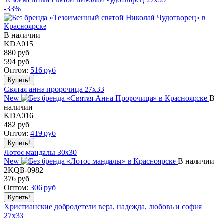
-33%
В наличии
KDA015
880 руб
594
руб
Оптом:
516
руб
Святая анна пророчица 27x33
New
В
наличии
KDA016
482
руб
Оптом:
419
руб
Лотос мандалы 30x30
New
В наличии
2KQB-0982
376
руб
Оптом:
306
руб
Христианские добродетели вера, надежда, любовь и софия
27x33