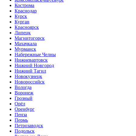
Кострома
Краснодар
Курск
Курган
Красноярск
Липецк
Магнитогорск
Махачкала
Мурманск
Набережные Челны
Нижневартовск
Нижний Новгород
Нижний Тагил
Новокузнецк
Новороссийск
Вологда
Воронеж
Грозный
Орёл
Оренбург
Пенза
Пермь
Петрозаводск
Подольск