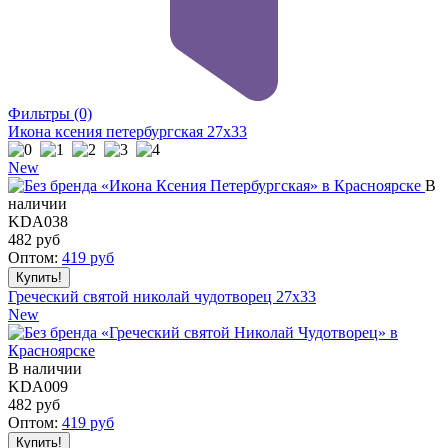
Фильтры
(0)
Икона ксения петербургская 27x33
New
В
наличии
KDA038
482
руб
Оптом:
419
руб
Греческий святой николай чудотворец 27x33
New
В наличии
KDA009
482
руб
Оптом:
419
руб