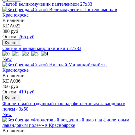
Святой великомученик пантелеимон 27x33
В наличии
KDA022
880
руб
Оптом:
765
руб
Святой николай мирликийский 27x33
New
В наличии
KDA036
466
руб
Оптом:
419
руб
Фиолетовый воздушный шар над фиолетовым лавандовым
полем 40x50
New
В наличии