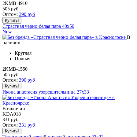
2KMB-4910
505
руб
Оптом:
390
руб
Страстная черно-белая пара 40x50
New
В
наличии
Круглая
Полная
2KMB-1550
505
руб
Оптом:
390
руб
Икона анастасия узорешительница 27x33
В наличии
KDA018
331
руб
Оптом:
331
руб
Тезоименный святой николай чудотворец 27x33