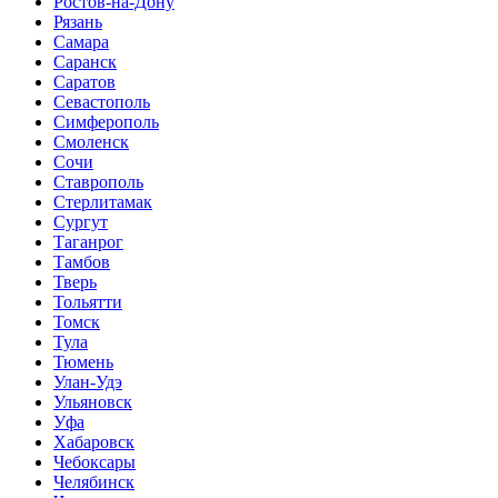
Ростов-на-Дону
Рязань
Самара
Саранск
Саратов
Севастополь
Симферополь
Смоленск
Сочи
Ставрополь
Стерлитамак
Сургут
Таганрог
Тамбов
Тверь
Тольятти
Томск
Тула
Тюмень
Улан-Удэ
Ульяновск
Уфа
Хабаровск
Чебоксары
Челябинск