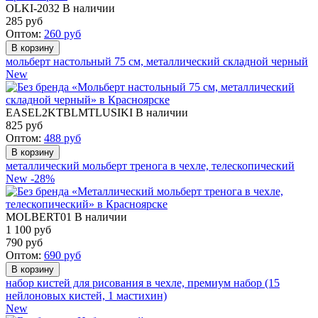
OLKI-2032
В наличии
285
руб
Оптом:
260
руб
мольберт настольный 75 см, металлический складной черный
New
EASEL2KTBLMTLUSIKI
В наличии
825
руб
Оптом:
488
руб
металлический мольберт тренога в чехле, телескопический
New
-28%
MOLBERT01
В наличии
1 100 руб
790
руб
Оптом:
690
руб
набор кистей для рисования в чехле, премиум набор (15
нейлоновых кистей, 1 мастихин)
New