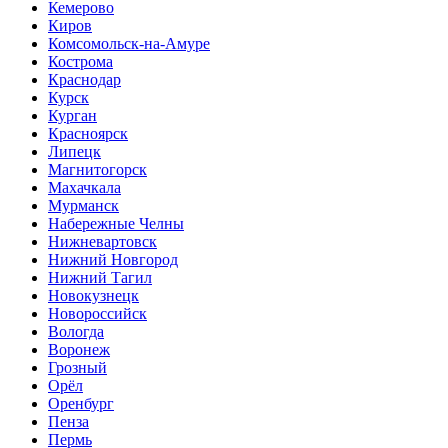
Кемерово
Киров
Комсомольск-на-Амуре
Кострома
Краснодар
Курск
Курган
Красноярск
Липецк
Магнитогорск
Махачкала
Мурманск
Набережные Челны
Нижневартовск
Нижний Новгород
Нижний Тагил
Новокузнецк
Новороссийск
Вологда
Воронеж
Грозный
Орёл
Оренбург
Пенза
Пермь