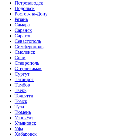
Петрозаводск
Подольск
Ростов-на-Дону
Рязань
Самара
Саранск
Саратов
Севастополь
Симферополь
Смоленск
Сочи
Ставрополь
Стерлитамак
Сургут
Таганрог
Тамбов
Тверь
Тольятти
Томск
Тула
Тюмень
Улан-Удэ
Ульяновск
Уфа
Хабаровск