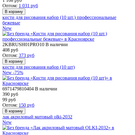
1 108
руб
Оптом:
1 031
руб
кисти для рисования набор (10 шт.) профессиональные
бежевые
New
2KBRUSH01PRO10
В наличии
408
руб
Оптом:
373
руб
кисти для рисования набор (10 шт)
New
-75%
6971479810404
В наличии
390 руб
99
руб
Оптом:
150
руб
лак акриловый матовый olki-2032
New