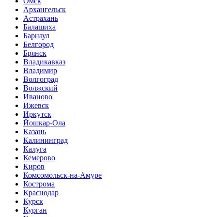
Омск
Архангельск
Астрахань
Балашиха
Барнаул
Белгород
Брянск
Владикавказ
Владимир
Волгоград
Волжский
Иваново
Ижевск
Иркутск
Йошкар-Ола
Казань
Калининград
Калуга
Кемерово
Киров
Комсомольск-на-Амуре
Кострома
Краснодар
Курск
Курган