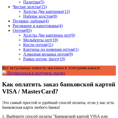
Палитры
(5)
Чистые холсты
(15)
Холсты Две картинки
(13)
Наборы холстов
(8)
Подарки, наборы
(4)
Рисование и канцтовары
(4)
Оптом
(85)
Холсты Две картинки опт
(9)
Мольберты опт
(19)
Кисти оптом
(11)
Картины по номерам оптом
(1)
Алмазная мозаика оптом
(9)
Рамки оптом, багет
(19)
Все актуальные новости магазина в телеграмм-канале
Подписаться и получить скидку
Как оплатить заказ банковской картой
VISA / MasterCard?
Это самый простой и удобный способ оплаты, если у вас есть
банковская карта любого банка!
1. Выберите способ оплаты "
Банковской картой VISA или