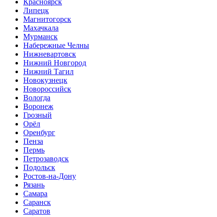
Красноярск
Липецк
Магнитогорск
Махачкала
Мурманск
Набережные Челны
Нижневартовск
Нижний Новгород
Нижний Тагил
Новокузнецк
Новороссийск
Вологда
Воронеж
Грозный
Орёл
Оренбург
Пенза
Пермь
Петрозаводск
Подольск
Ростов-на-Дону
Рязань
Самара
Саранск
Саратов