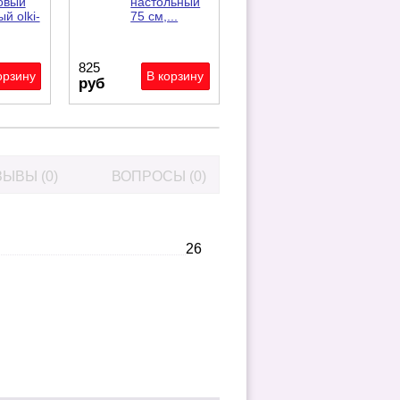
овый
настольный
й olki-
75 см,...
825
руб
ЫВЫ (0)
ВОПРОСЫ (0)
26