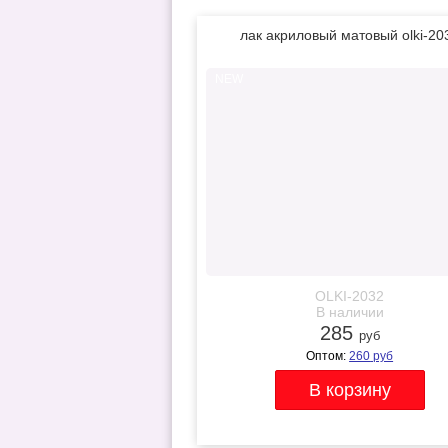
лак акриловый матовый olki-20
NEW
OLKI-2032
В наличии
285
руб
Оптом:
260
руб