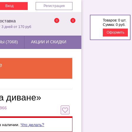
Вход
Регистрация
Товаров:
0 шт.
оставка
0
0
Сумма:
0 руб.
т 3 дней от 170 руб
Оформить
Ы (7068)
АКЦИИ И СКИДКИ
е
а диване»
1966
в наличии.
Что делать?