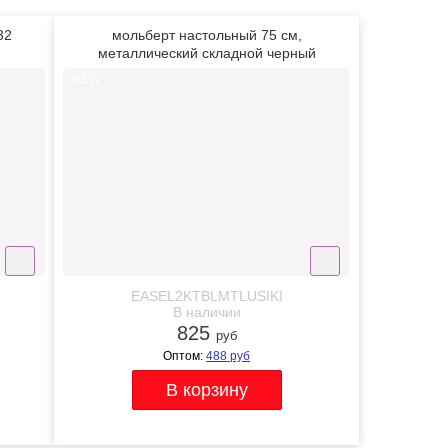
32
мольберт настольный 75 см,
металлический складной черный
NEW
EASEL2KTBLMTLUSIKI
В наличии
825
руб
Оптом:
488
руб