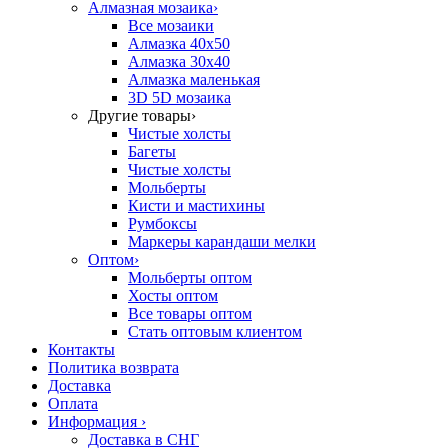
Алмазная мозаика
›
Все мозаики
Алмазка 40х50
Алмазка 30х40
Алмазка маленькая
3D 5D мозаика
Другие товары
›
Чистые холсты
Багеты
Чистые холсты
Мольберты
Кисти и мастихины
Румбоксы
Маркеры карандаши мелки
Оптом
›
Мольберты оптом
Хосты оптом
Все товары оптом
Стать оптовым клиентом
Контакты
Политика возврата
Доставка
Оплата
Информация
›
Доставка в СНГ