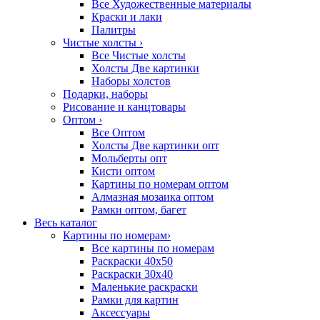
Все Художественные материалы
Краски и лаки
Палитры
Чистые холсты
›
Все Чистые холсты
Холсты Две картинки
Наборы холстов
Подарки, наборы
Рисование и канцтовары
Оптом
›
Все Оптом
Холсты Две картинки опт
Мольберты опт
Кисти оптом
Картины по номерам оптом
Алмазная мозаика оптом
Рамки оптом, багет
Весь каталог
Картины по номерам
›
Все картины по номерам
Раскраски 40х50
Раскраски 30х40
Маленькие раскраски
Рамки для картин
Аксессуары