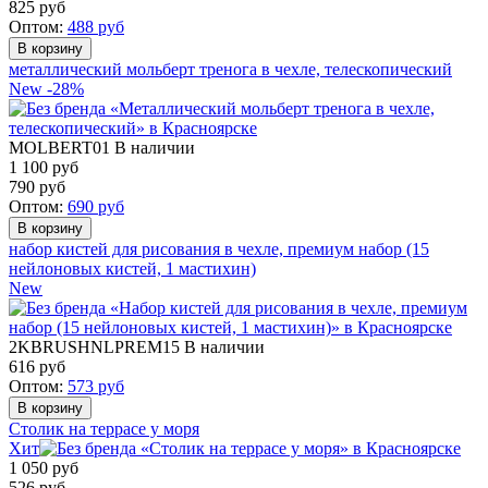
825
руб
Оптом:
488
руб
металлический мольберт тренога в чехле, телескопический
New
-28%
MOLBERT01
В наличии
1 100 руб
790
руб
Оптом:
690
руб
набор кистей для рисования в чехле, премиум набор (15
нейлоновых кистей, 1 мастихин)
New
2KBRUSHNLPREM15
В наличии
616
руб
Оптом:
573
руб
Столик на террасе у моря
Хит
1 050
руб
526
руб