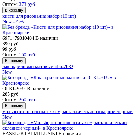
Оптом:
373
руб
кисти для рисования набор (10 шт)
New
-75%
6971479810404
В наличии
390 руб
99
руб
Оптом:
150
руб
лак акриловый матовый olki-2032
New
OLKI-2032
В наличии
285
руб
Оптом:
260
руб
мольберт настольный 75 см, металлический складной черный
New
EASEL2KTBLMTLUSIKI
В наличии