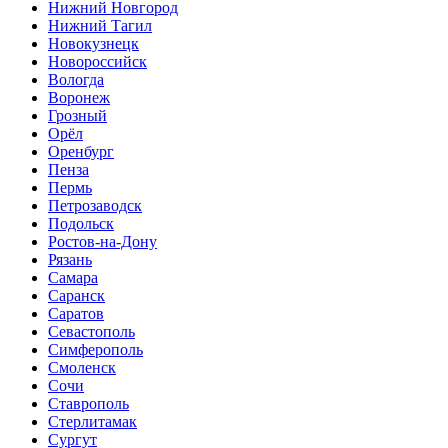
Нижний Новгород
Нижний Тагил
Новокузнецк
Новороссийск
Вологда
Воронеж
Грозный
Орёл
Оренбург
Пенза
Пермь
Петрозаводск
Подольск
Ростов-на-Дону
Рязань
Самара
Саранск
Саратов
Севастополь
Симферополь
Смоленск
Сочи
Ставрополь
Стерлитамак
Сургут