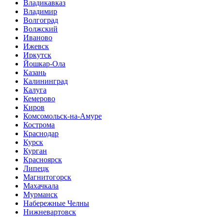
Владикавказ
Владимир
Волгоград
Волжский
Иваново
Ижевск
Иркутск
Йошкар-Ола
Казань
Калининград
Калуга
Кемерово
Киров
Комсомольск-на-Амуре
Кострома
Краснодар
Курск
Курган
Красноярск
Липецк
Магнитогорск
Махачкала
Мурманск
Набережные Челны
Нижневартовск